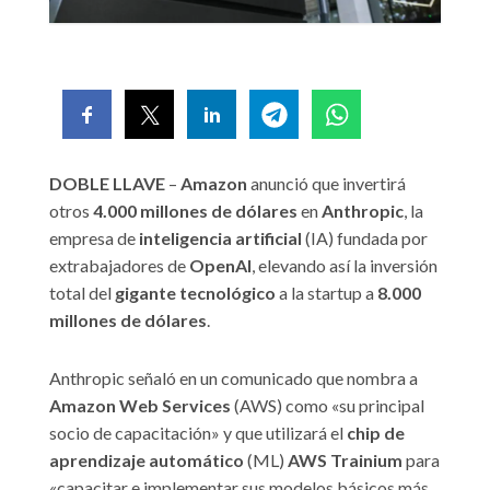
DOBLE LLAVE
–
Amazon
anunció que invertirá
otros
4.000 millones de dólares
en
Anthropic
, la
empresa de
inteligencia artificial
(IA) fundada por
extrabajadores de
OpenAI
, elevando así la inversión
total del
gigante tecnológico
a la startup a
8.000
millones de dólares
.
Anthropic señaló en un comunicado que nombra a
Amazon Web Services
(AWS) como «su principal
socio de capacitación» y que utilizará el
chip de
aprendizaje automático
(ML)
AWS Trainium
para
«capacitar e implementar sus modelos básicos más