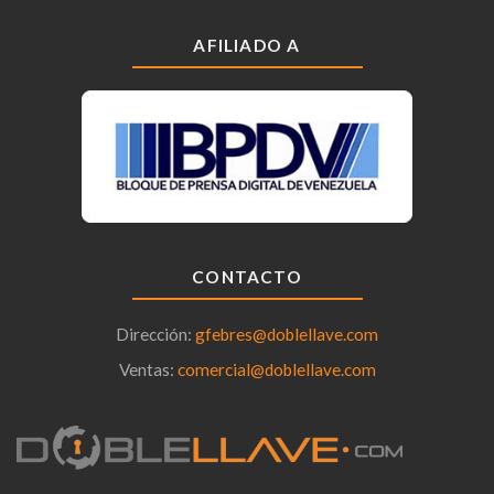
AFILIADO A
CONTACTO
Dirección:
gfebres@doblellave.com
Ventas:
comercial@doblellave.com