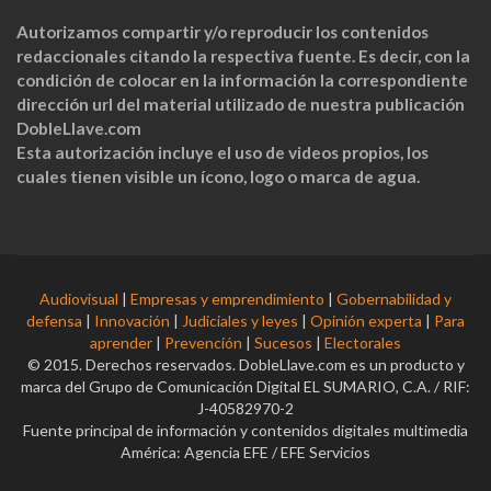
Autorizamos compartir y/o reproducir los contenidos
redaccionales citando la respectiva fuente. Es decir, con la
condición de colocar en la información la correspondiente
dirección url del material utilizado de nuestra publicación
DobleLlave.com
Esta autorización incluye el uso de videos propios, los
cuales tienen visible un ícono, logo o marca de agua.
Audiovisual
|
Empresas y emprendimiento
|
Gobernabilidad y
defensa
|
Innovación
|
Judiciales y leyes
|
Opinión experta
|
Para
aprender
|
Prevención
|
Sucesos
|
Electorales
© 2015. Derechos reservados. DobleLlave.com es un producto y
marca del Grupo de Comunicación Digital EL SUMARIO, C.A. / RIF:
J-40582970-2
Fuente principal de información y contenidos digitales multimedia
América: Agencia EFE / EFE Servicios