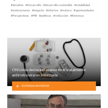
with
desafíos
Desarrollo
desarrollo sostenible
estabilidad
estimaciones
impacto
informe
méxico
oportunidades
Perspectivas
PIB
políticas
reducción
Remesas
ONUsida destaca el avance en el tratamiento
antirretroviral en Venezuela
ENTRADA ANTERIOR