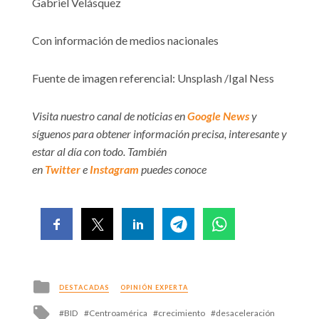
Gabriel Velásquez
Con información de medios nacionales
Fuente de imagen referencial: Unsplash /Igal Ness
Visita nuestro canal de noticias en
Google News
y
síguenos para obtener información precisa, interesante y
estar al día con todo. También
en
Twitter
e
Instagram
puedes conoce
Posted
DESTACADAS
OPINIÓN EXPERTA
in
Tagged
BID
Centroamérica
crecimiento
desaceleración