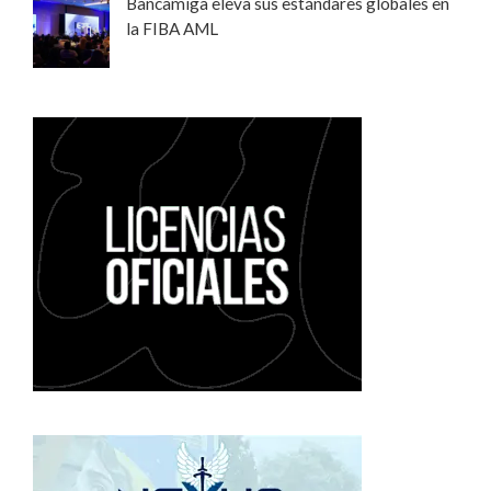
Bancamiga eleva sus estándares globales en
la FIBA AML