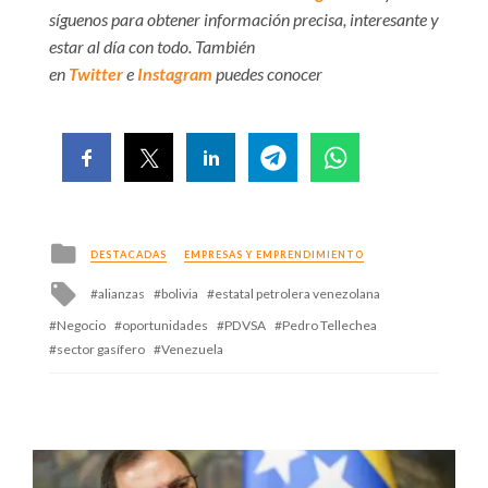
síguenos para obtener información precisa, interesante y
estar al día con todo. También
en
Twitter
e
Instagram
puedes conocer
Posted
DESTACADAS
EMPRESAS Y EMPRENDIMIENTO
in
Tagged
alianzas
bolivia
estatal petrolera venezolana
with
Negocio
oportunidades
PDVSA
Pedro Tellechea
sector gasífero
Venezuela