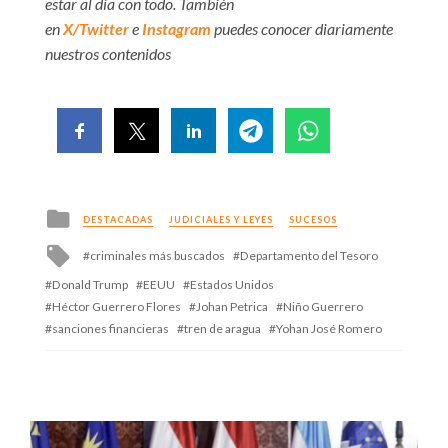
estar al día con todo. También
en
X/Twitter
e
Instagram
puedes conocer diariamente
nuestros contenidos
Posted
DESTACADAS
JUDICIALES Y LEYES
SUCESOS
in
Tagged
criminales más buscados
Departamento del Tesoro
with
Donald Trump
EEUU
Estados Unidos
Héctor Guerrero Flores
Johan Petrica
Niño Guerrero
sanciones financieras
tren de aragua
Yohan José Romero