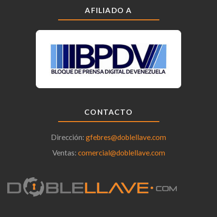
AFILIADO A
CONTACTO
Dirección:
gfebres@doblellave.com
Ventas:
comercial@doblellave.com