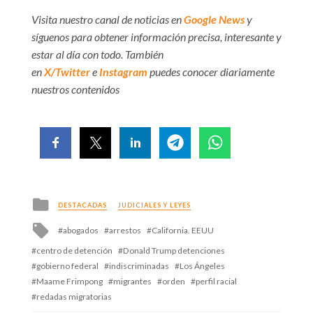
Visita nuestro canal de noticias en
Google News
y
síguenos para obtener información precisa, interesante y
estar al día con todo. También
en
X/Twitter
e
Instagram
puedes conocer diariamente
nuestros contenidos
Posted
DESTACADAS
JUDICIALES Y LEYES
in
Tagged
abogados
arrestos
California. EEUU
with
centro de detención
Donald Trump detenciones
gobierno federal
indiscriminadas
Los Ángeles
Maame Frimpong
migrantes
orden
perfil racial
redadas migratorias