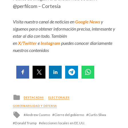
@perfilcom – Cortesía
Visita nuestro canal de noticias en
Google News
y
síguenos para obtener información precisa, interesante y
estar al día con todo. También
en
X/Twitter
e
Instagram
puedes conocer diariamente
nuestros contenidos
Posted
DESTACADAS
ELECTORALES
in
GOBERNABILIDAD Y DEFENSA
Tagged
Andrew Cuomo
Cierre del gobierno
Curtis Sliwa
with
Donald Trump
elecciones locales en EE.UU.