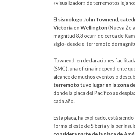
«visualizador» de terremotos lejano
El
sismólogo John Townend, catedrá
Victoria en Wellington
(Nueva Zela
magnitud 8,8 ocurrido cerca de Kam
siglo- desde el terremoto de magnit
Townend, en declaraciones facilitad
(SMC), una oficina independiente que
alcance de muchos eventos o descubr
terremoto tuvo lugar en la zona d
donde la placa del Pacífico se despl
cada año.
Esta placa, ha explicado, está siend
forma el este de Siberia y la peníns
considera parte de la placa de Amé