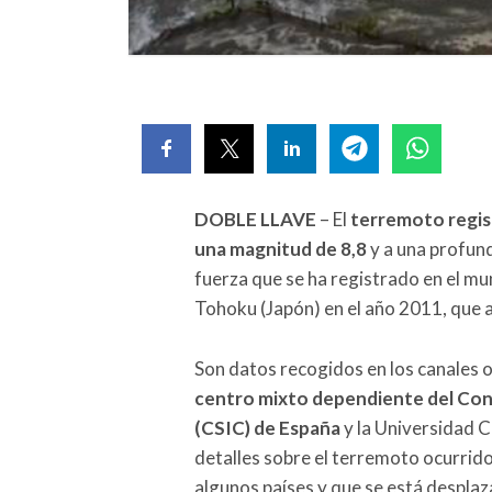
DOBLE LLAVE
– El
terremoto regis
una magnitud de 8,8
y a una profun
fuerza que se ha registrado en el mu
Tohoku (Japón) en el año 2011, que a
Son datos recogidos en los canales o
centro mixto dependiente del Cons
(CSIC) de España
y la Universidad 
detalles sobre el terremoto ocurrido
algunos países y que se está desplaz