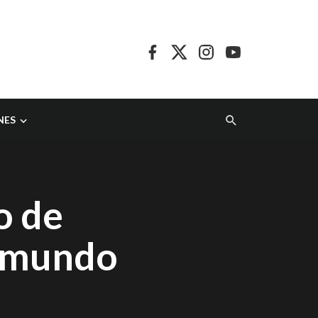
NES
o de
l mundo