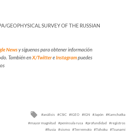
FE/EPA/GEOPHYSICAL SURVEY OF THE RUSSIAN
gle News
y síguenos para obtener información
 todo. También en
X/Twitter
e
Instagram
puedes
dos
Tagged
análisis
CSIC
IGEO
IGN
Japón
Kamchatka
with
mayor magnitud
península rusa
profundidad
registros
Rusia
sismo
Terremoto
Tohoku
Tsunami