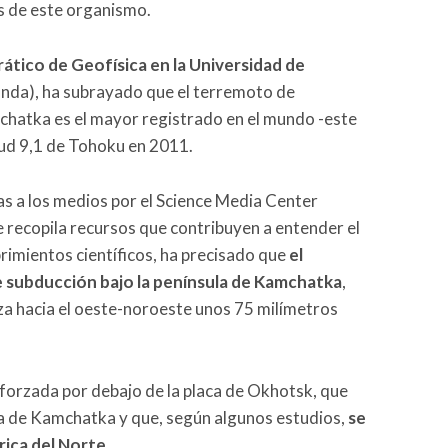
s de este organismo.
tico de Geofísica en la Universidad de
nda), ha subrayado que el terremoto de
chatka es el mayor registrado en el mundo -este
ud 9,1 de Tohoku en 2011.
as a los medios por el Science Media Center
 recopila recursos que contribuyen a entender el
imientos científicos, ha precisado que
el
e subducción bajo la península de Kamchatka
,
aza hacia el oeste-noroeste unos 75 milímetros
o forzada por debajo de la placa de Okhotsk, que
ula de Kamchatka y que, según algunos estudios,
se
rica del Norte.