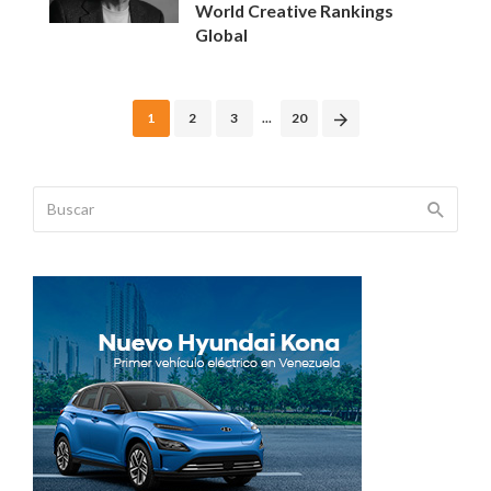
World Creative Rankings
Global
Posts
1
2
3
...
20
navigation