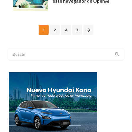
este navegador de OpenAI
Posts
1
2
3
4
navigation