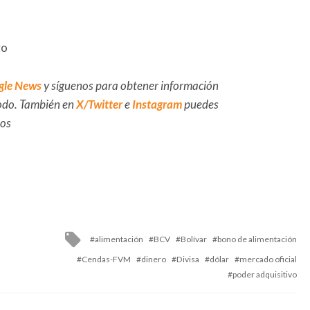
vo
gle News
y síguenos para obtener información
 todo. También en
X/Twitter
e
Instagram
puedes
dos
Tagged
alimentación
BCV
Bolívar
bono de alimentación
with
Cendas-FVM
dinero
Divisa
dólar
mercado oficial
poder adquisitivo