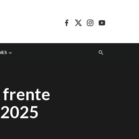
NES
 frente
e 2025