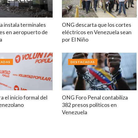
 instala terminales
ONG descarta que los cortes
es en aeropuerto de
eléctricos en Venezuela sean
a
por El Niño
CADAS
DESTACADAS
a el inicio formal del
ONG Foro Penal contabiliza
venezolano
382 presos políticos en
Venezuela