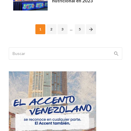
nutricional en 2023
Posts
1
2
3
...
5
navigation