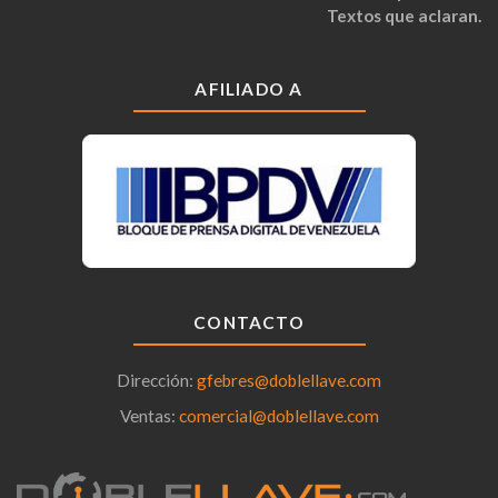
Textos que aclaran.
AFILIADO A
CONTACTO
Dirección:
gfebres@doblellave.com
Ventas:
comercial@doblellave.com