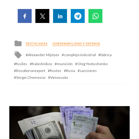
Posted
DESTACADAS
GOBERNABILIDAD Y DEFENSA
in
Tagged
Alexander Mijéyev
complejo industrial
fabrica
with
fusiles
Kaláshnikov
munición
Oleg Yevtushenko
Rosoboronexport
Rostec
Rusia
sanciones
Sergei Chemezov
Venezuela