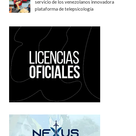
servicio de los venezolanos innovadora
plataforma de telepsicología