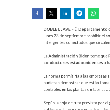
DOBLE LLAVE
– El
Departamento 
lunes 23 de septiembre prohibir el
s
inteligentes conectados que circulen 
La
Administración Biden
teme que
P
conductores estadounidenses
o
h
La norma permitiría a las empresas so
pudieran demostrar que están toman
controles en las plantas de fabricaci
Según la hoja de ruta prevista por el
software chino y ruso en autos intel