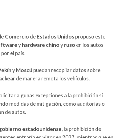
de Comercio
de
Estados Unidos
propuso este
oftware
y
hardware chino
y
ruso
en los autos
por el país.
ekín
y
Moscú
puedan recopilar datos sobre
ackear
de manera remota los vehículos.
licitar algunas excepciones a la prohibición si
do medidas de mitigación, como auditorías o
ón de autos.
gobierno estadounidense
, la prohibición de
igentes entraría en vigor en 2027, mientras que en