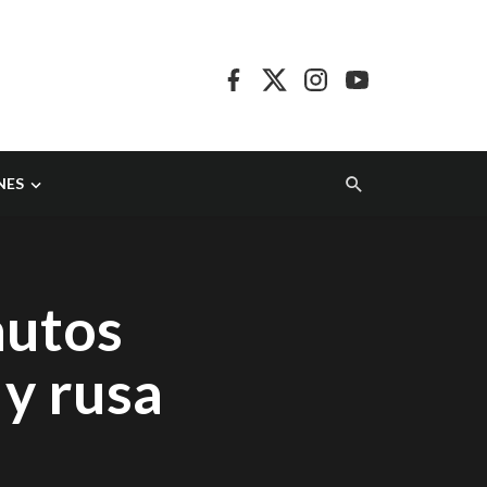
NES
autos
 y rusa