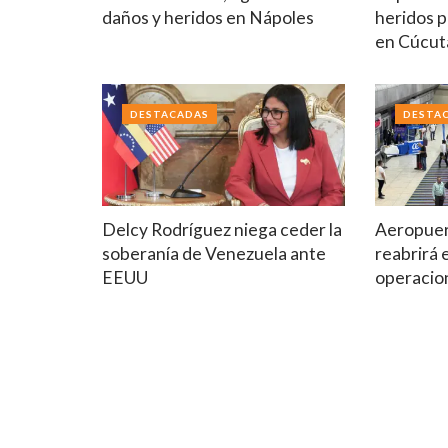
daños y heridos en Nápoles
heridos p
en Cúcut
DESTACADAS
DESTA
Delcy Rodríguez niega ceder la
Aeropuer
soberanía de Venezuela ante
reabrirá 
EEUU
operacio