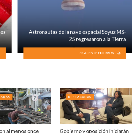
nes
Astronautas de la nave espacial Soyuz MS-
25 regresaron a la Tierra
SIGUIENTE ENTRADA
CADAS
DESTACADAS
on al menos once
Gobierno y oposición iniciarán