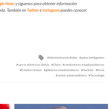
gle News
y síguenos para obtener información
 todo. También en
Twitter
e
Instagram
puedes conocer
Tagged
Administración Biden
autos inteligentes
with
carros eléctricos chinos
China
conductores estadounidenses
Estados Unidos
gobierno estadounidense
Hackear
Rusia
sector automovilístico
Tecnología