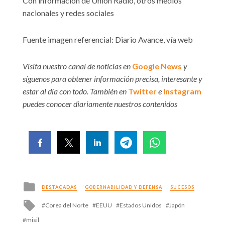
Con información de Unión Radio, otros medios
nacionales y redes sociales
Fuente imagen referencial: Diario Avance, vía web
Visita nuestro canal de noticias en
Google News
y
síguenos para obtener información precisa, interesante y
estar al día con todo. También en
Twitter
e
Instagram
puedes conocer diariamente nuestros contenidos
Posted
DESTACADAS
GOBERNABILIDAD Y DEFENSA
SUCESOS
in
Tagged
Corea del Norte
EEUU
Estados Unidos
Japón
with
misil