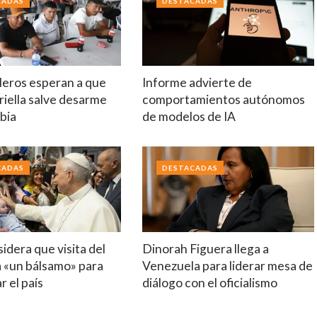
CADAS
DESTACADAS
leros esperan a que
Informe advierte de
riella salve desarme
comportamientos autónomos
bia
de modelos de IA
CADAS
DESTACADAS
idera que visita del
Dinorah Figuera llega a
á «un bálsamo» para
Venezuela para liderar mesa de
r el país
diálogo con el oficialismo