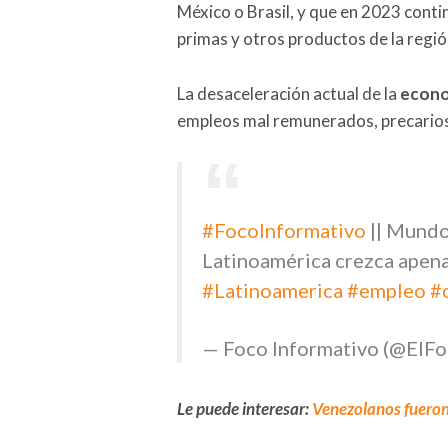
México o Brasil, y que en 2023 cont
primas y otros productos de la regió
La desaceleración actual de la
econo
empleos mal remunerados, precarios 
#FocoInformativo
|| Mundo
Latinoamérica crezca apena
#Latinoamerica
#empleo
#
— Foco Informativo (@ElF
Le puede interesar:
Venezolanos fueron 