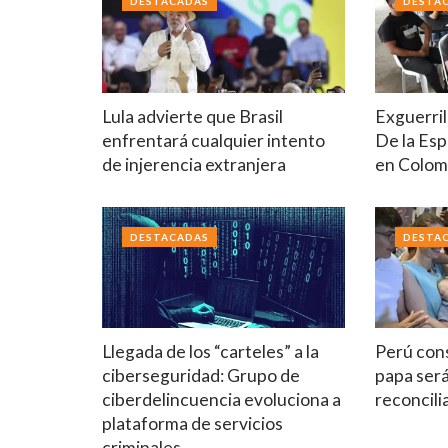
DESTACADAS
DESTA
Lula advierte que Brasil
Exguerril
enfrentará cualquier intento
De la Esp
de injerencia extranjera
en Colom
DESTACADAS
DESTA
Llegada de los “carteles” a la
Perú cons
ciberseguridad: Grupo de
papa ser
ciberdelincuencia evoluciona a
reconcilia
plataforma de servicios
criminales