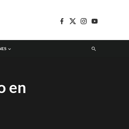
NES
o en