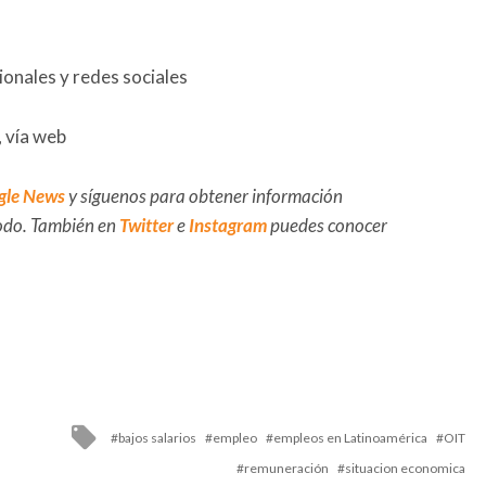
onales y redes sociales
, vía web
gle News
y síguenos para obtener información
 todo. También en
Twitter
e
Instagram
puedes conocer
Tagged
bajos salarios
empleo
empleos en Latinoamérica
OIT
with
remuneración
situacion economica