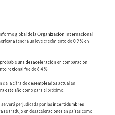
informe global de la
Organización Internacional
mericana tendrá un leve crecimiento de 0,9 % en
s probable una
desaceleración
en comparación
ento regional fue de 6,4 %.
 de la cifra de
desempleados
actual en
ara este año como para el próximo.
 se verá perjudicada por las
incertidumbres
 ya se tradujo en desaceleraciones en países como