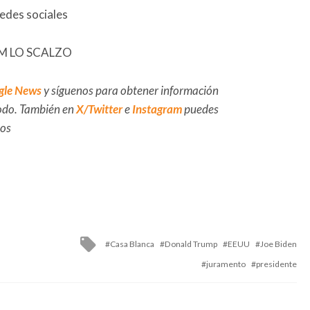
redes sociales
/JIM LO SCALZO
gle News
y síguenos para obtener información
 todo. También en
X/Twitter
e
Instagram
puedes
dos
Tagged
Casa Blanca
Donald Trump
EEUU
Joe Biden
with
juramento
presidente