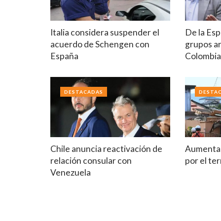
Italia considera suspender el
De la Esp
acuerdo de Schengen con
grupos a
España
Colombi
DESTACADAS
DESTA
Chile anuncia reactivación de
Aumenta 
relación consular con
por el t
Venezuela