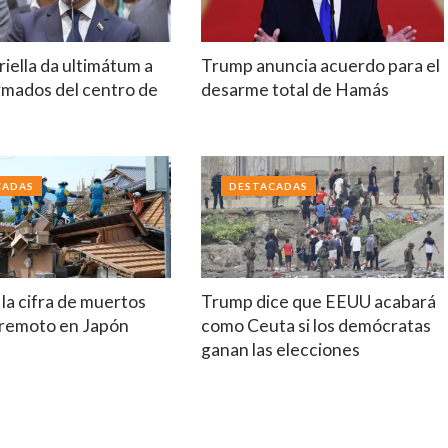
riella da ultimátum a
Trump anuncia acuerdo para el
rmados del centro de
desarme total de Hamás
a
CADAS
DESTACADAS
la cifra de muertos
Trump dice que EEUU acabará
erremoto en Japón
como Ceuta si los demócratas
ganan las elecciones