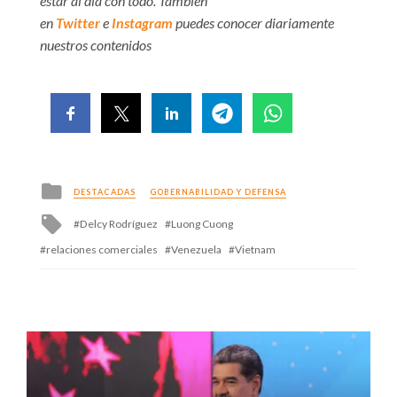
estar al día con todo. También
en
Twitter
e
Instagram
puedes conocer diariamente
nuestros contenidos
Posted
DESTACADAS
GOBERNABILIDAD Y DEFENSA
in
Tagged
Delcy Rodríguez
Luong Cuong
with
relaciones comerciales
Venezuela
Vietnam