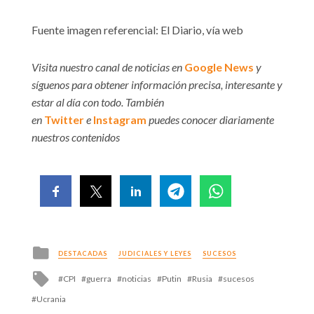
Fuente imagen referencial: El Diario, vía web
Visita nuestro canal de noticias en
Google News
y
síguenos para obtener información precisa, interesante y
estar al día con todo. También
en
Twitter
e
Instagram
puedes conocer diariamente
nuestros contenidos
Posted
DESTACADAS
JUDICIALES Y LEYES
SUCESOS
in
Tagged
CPI
guerra
noticias
Putin
Rusia
sucesos
with
Ucrania