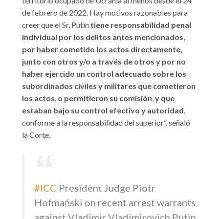
territorio ocupado de Ucrania al menos desde el 24
de febrero de 2022. Hay motivos razonables para
creer que el Sr. Putin
tiene responsabilidad penal
individual por los delitos antes mencionados
,
por haber cometido los actos directamente
,
junto con otros y/o a través de otros y por no
haber ejercido un control adecuado sobre los
subordinados civiles y militares que cometieron
los actos
,
o permitieron su comisión
,
y que
estaban bajo su control efectivo y autoridad
,
conforme a la responsabilidad del superior”, señaló
la Corte.
#ICC
President Judge Piotr
Hofmański on recent arrest warrants
against Vladimir Vladimirovich Putin