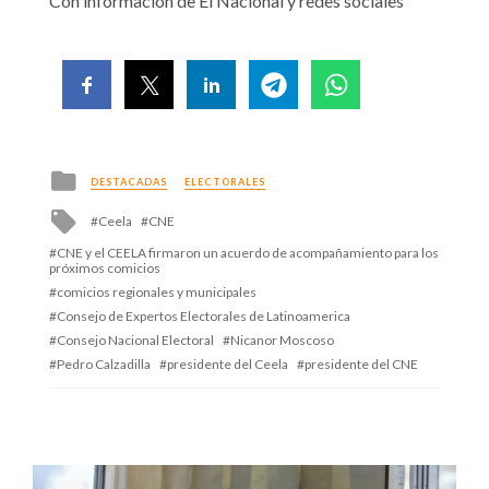
Con información de El Nacional y redes sociales
Posted
DESTACADAS
ELECTORALES
in
Tagged
Ceela
CNE
with
CNE y el CEELA firmaron un acuerdo de acompañamiento para los
próximos comicios
comicios regionales y municipales
Consejo de Expertos Electorales de Latinoamerica
Consejo Nacional Electoral
Nicanor Moscoso
Pedro Calzadilla
presidente del Ceela
presidente del CNE