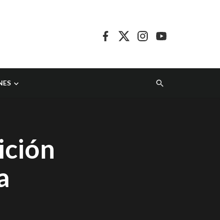
NES
ición
a