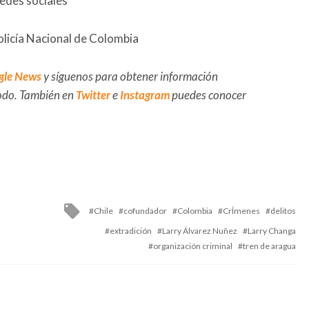
redes sociales
olicía Nacional de Colombia
gle News
y síguenos para obtener información
 todo. También en
Twitter
e
Instagram
puedes conocer
Tagged
Chile
cofundador
Colombia
CrÍmenes
delitos
with
extradición
Larry Álvarez Nuñez
Larry Changa
organización criminal
tren de aragua