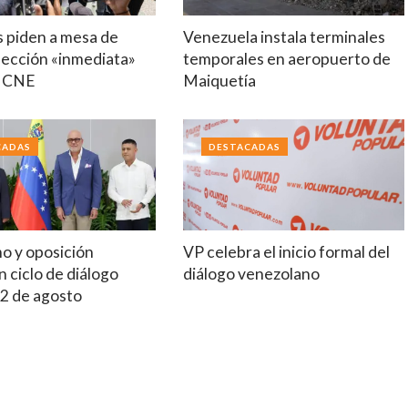
s piden a mesa de
Venezuela instala terminales
lección «inmediata»
temporales en aeropuerto de
o CNE
Maiquetía
CADAS
DESTACADAS
mo y oposición
VP celebra el inicio formal del
 ciclo de diálogo
diálogo venezolano
12 de agosto