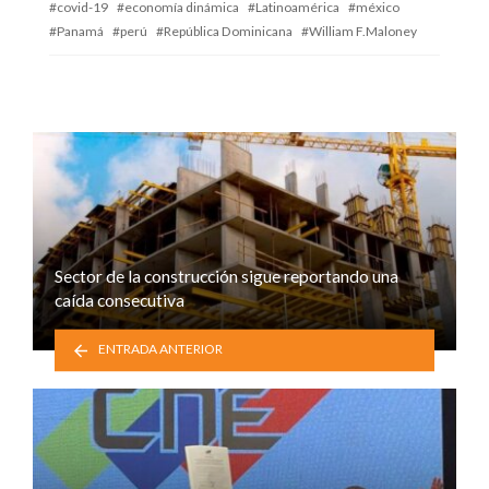
covid-19
economía dinámica
Latinoamérica
méxico
Panamá
perú
República Dominicana
William F.Maloney
Sector de la construcción sigue reportando una
caída consecutiva
ENTRADA ANTERIOR