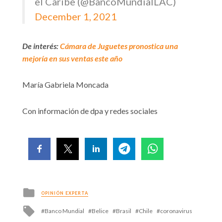
el Caribe (@BancoMundialLAC)
December 1, 2021
De interés:
Cámara de Juguetes pronostica una
mejoría en sus ventas este año
María Gabriela Moncada
Con información de dpa y redes sociales
Posted
OPINIÓN EXPERTA
in
Tagged
Banco Mundial
Belice
Brasil
Chile
coronavirus
with