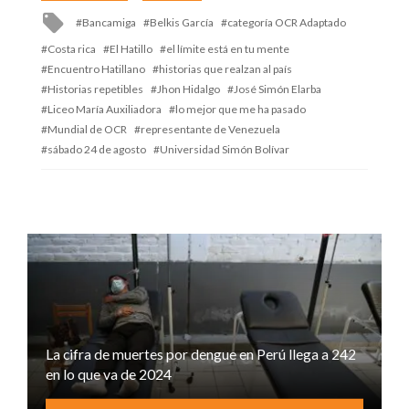
Tagged
Bancamiga
Belkis García
categoría OCR Adaptado
with
Costa rica
El Hatillo
el límite está en tu mente
Encuentro Hatillano
historias que realzan al país
Historias repetibles
Jhon Hidalgo
José Simón Elarba
Liceo María Auxiliadora
lo mejor que me ha pasado
Mundial de OCR
representante de Venezuela
sábado 24 de agosto
Universidad Simón Bolívar
La cifra de muertes por dengue en Perú llega a 242
en lo que va de 2024