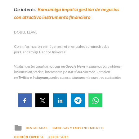
De interés:
Bancamiga impulsa gestión de negocios
con atractivo instrumento financiero
DOBLE LLAVE
Con información e imágenes referenciales suministradas
por
Bancamiga Banco Universal
Visita nuestro canal de noticias en
Google News
y síguenos para obtener
información precisa, interesante y estar al día con todo. También
en
Twitter
e
Instagram
puedes conocer diariamente nuestros contenidos
Posted
DESTACADAS
EMPRESAS Y EMPRENDIMIENTO
in
OPINIÓN EXPERTA
REPORTAJES