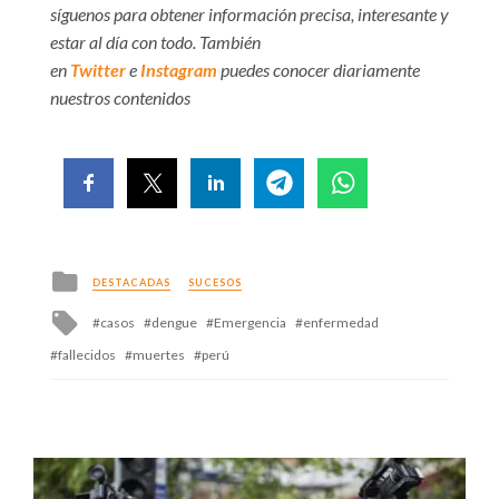
síguenos para obtener información precisa, interesante y
estar al día con todo. También
en
Twitter
e
Instagram
puedes conocer diariamente
nuestros contenidos
Posted
DESTACADAS
SUCESOS
in
Tagged
casos
dengue
Emergencia
enfermedad
with
fallecidos
muertes
perú