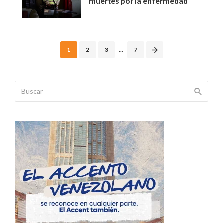
muertes por la enfermedad
Posts
1
2
3
...
7
navigation