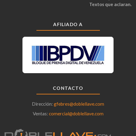
Textos que aclaran.
AFILIADO A
CONTACTO
Dirección:
gfebres@doblellave.com
Ventas:
comercial@doblellave.com