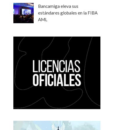
Bancamiga eleva sus
estándares globales en la FIBA
AML