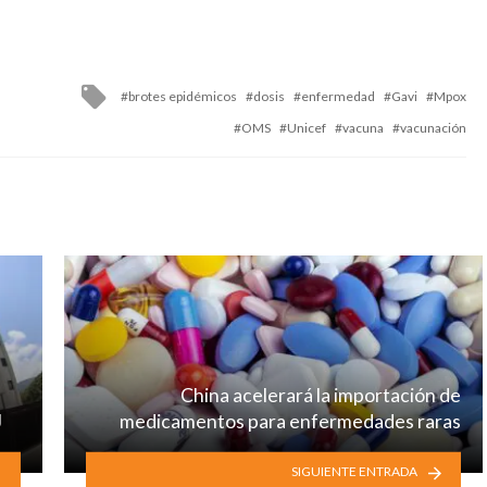
Tagged
brotes epidémicos
dosis
enfermedad
Gavi
Mpox
with
OMS
Unicef
vacuna
vacunación
China acelerará la importación de
J
medicamentos para enfermedades raras
SIGUIENTE ENTRADA