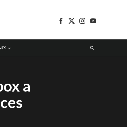
NES
pox a
aces