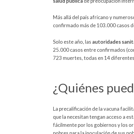
salud pública
de preocupación inter
Más allá del país africano y numeros
confirmado más de 103.000 casos de
Solo este año, las
autoridades sanit
25.000 casos entre confirmados (con
723 muertes, todas en 14 diferentes
¿Quiénes pued
La precalificación de la vacuna faci
que la necesitan tengan acceso a es
fácilmente por los gobiernos y los o
pobres para la inoculación de sus p