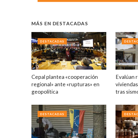
MÁS EN
DESTACADAS
DESTACADAS
DESTA
Cepal plantea «cooperación
Evalúan r
regional» ante «rupturas» en
viviendas
geopolítica
tras sism
DESTACADAS
DESTA