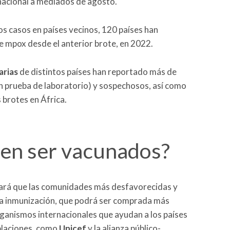
nacional a mediados de agosto.
os casos en países vecinos, 120 países han
 mpox desde el anterior brote, en 2022.
arias
de distintos países han reportado más de
 prueba de laboratorio) y sospechosos, así como
 brotes en África.
en ser vacunados?
litará que las comunidades más desfavorecidas y
ta inmunización, que podrá ser comprada más
rganismos internacionales que ayudan a los países
oblaciones, como
Unicef
y la alianza público-