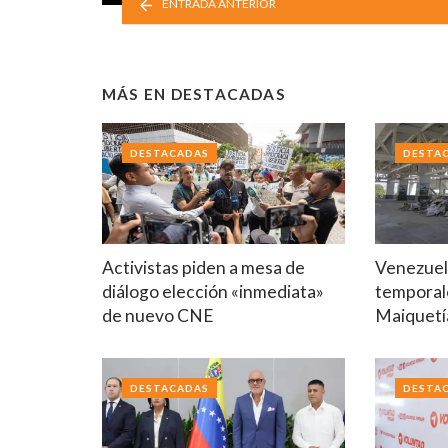
ENTRADA ANTERIOR
MÁS EN
DESTACADAS
DESTACADAS
DESTA
Activistas piden a mesa de
Venezuela
diálogo elección «inmediata»
temporal
de nuevo CNE
Maiquetí
DESTACADAS
DESTA