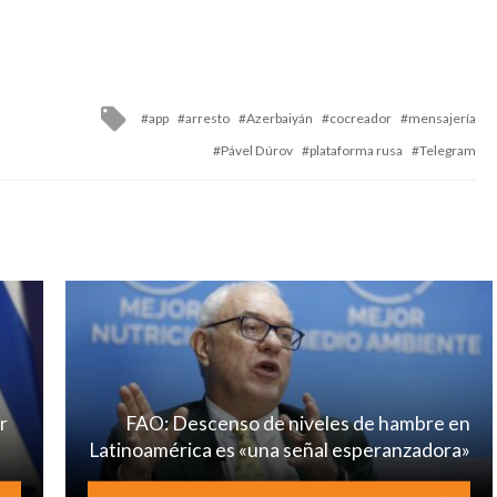
Tagged
app
arresto
Azerbaiyán
cocreador
mensajería
with
Pável Dúrov
plataforma rusa
Telegram
r
FAO: Descenso de niveles de hambre en
Latinoamérica es «una señal esperanzadora»