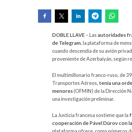
DOBLE LLAVE
– Las
autoridades fr
de Telegram
, la plataforma de mens
cuando descendía de su avión privado
proveniente de Azerbaiyán, según re
El multimillonario franco-ruso, de 3
Transportes Aéreos,
tenía una orde
menores
(OFMIN) de la Dirección Na
una investigación preliminar.
La Justicia francesa sostiene que la
f
cooperación de Pável Dúrov con l
plataforma ofrece, como números des