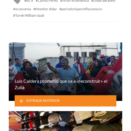
BCV
Carlos Pérez
crisis económica
Dólar paralelo
with
economía
Monitor dólar
período hiperinflacionario
Tarek William Saab
Luis Caldera prometió que va a «reconstruir» el
Zulia
ENTRADA ANTERIOR