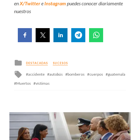
en
X/Twitter
e
Instagram
puedes conocer diariamente
nuestros
Posted
DESTACADAS
SUCESOS
in
Tagged
accidente
autobús
bomberos
cuerpos
guatemala
with
Muertos
víctimas