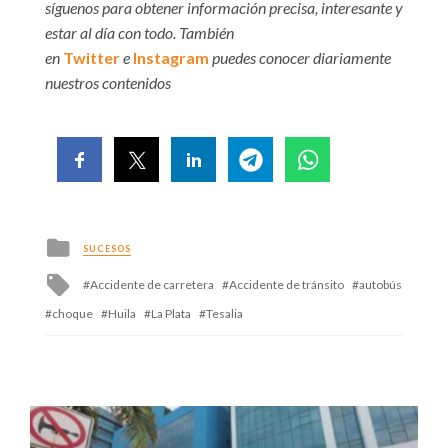
síguenos para obtener información precisa, interesante y
estar al día con todo. También
en
Twitter
e
Instagram
puedes conocer diariamente
nuestros contenidos
Posted
SUCESOS
in
Tagged
Accidente de carretera
Accidente de tránsito
autobús
with
choque
Huila
La Plata
Tesalia