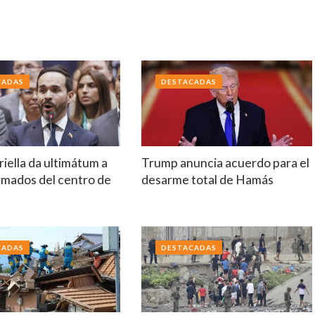
CADAS
DESTACADAS
riella da ultimátum a
Trump anuncia acuerdo para el
rmados del centro de
desarme total de Hamás
a
CADAS
DESTACADAS