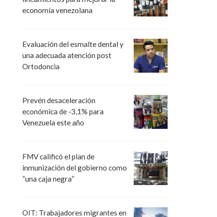
economía venezolana
Evaluación del esmalte dental y
una adecuada atención post
Ortodoncia
Prevén desaceleración
económica de -3,1% para
Venezuela este año
FMV calificó el plan de
inmunización del gobierno como
“una caja negra”
OIT: Trabajadores migrantes en