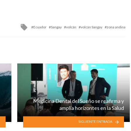
Tagged
Ecuador
Sangay
volcán
volcán Sangay
zona andina
with
Medicina Dental del Sueño se reafirma y
amplía horizontes en la Salud
SIGUIENTE ENTRADA