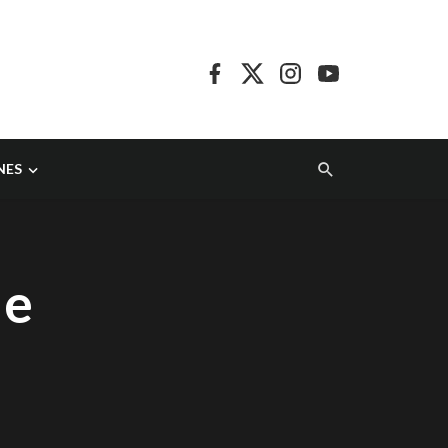
NES
de