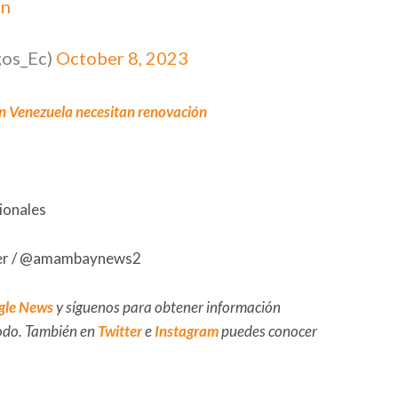
Hn
gos_Ec)
October 8, 2023
n Venezuela necesitan renovación
ionales
r /
@amambaynews2
gle News
y síguenos para obtener información
 todo. También en
Twitter
e
Instagram
puedes conocer