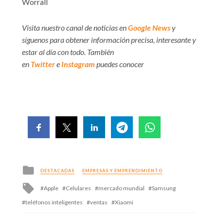
Worrall
Visita nuestro canal de noticias en
Google News
y
síguenos para obtener información precisa, interesante y
estar al día con todo. También
en
Twitter
e
Instagram
puedes conocer
Posted
DESTACADAS
EMPRESAS Y EMPRENDIMIENTO
in
Tagged
Apple
Celulares
mercado mundial
Samsung
with
teléfonos inteligentes
ventas
Xiaomi