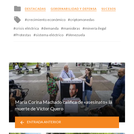
Posted
DESTACADAS
GOBERNABILIDAD Y DEFENSA
SUCESOS
in
Tagged
crecimiento económico
criptomonedas
with
crisis eléctrica
demanda
maniobras
minería ilegal
Protestas
sistema eléctrico
Venezuela
María Corina Machado califica de «asesinato» la
muerte de Víctor Quero
ENTRADA ANTERIOR