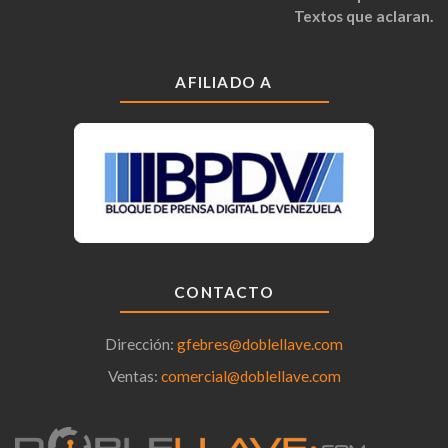
Textos que aclaran.
AFILIADO A
CONTACTO
Dirección:
gfebres@doblellave.com
Ventas:
comercial@doblellave.com