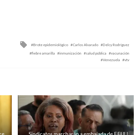
Tagged
Brote epidemiológico
Carlos Alvarado
Delcy Rodríguez
with
fiebre amarilla
inmunización
salud pública
vacunación
Venezuela
vtv
re
Sindicatos marcharán a embajada de EEUU