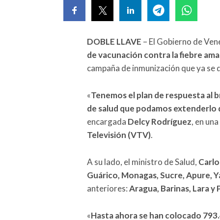
DOBLE LLAVE
– El Gobierno de Ven
de vacunación contra la fiebre amar
campaña de inmunización que ya se de
«
Tenemos el plan de respuesta al b
de salud que podamos extenderlo d
encargada
Delcy Rodríguez
, en una
Televisión (VTV)
.
A su lado, el ministro de Salud,
Carlo
Guárico, Monagas, Sucre, Apure, Y
anteriores:
Aragua, Barinas, Lara y
«
Hasta ahora se han colocado 793.45