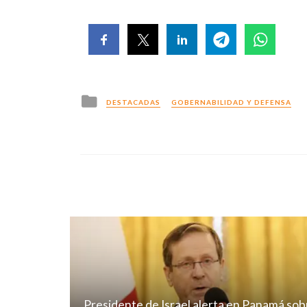
Posted
DESTACADAS
GOBERNABILIDAD Y DEFENSA
in
Presidente de Israel alerta en Panamá sob