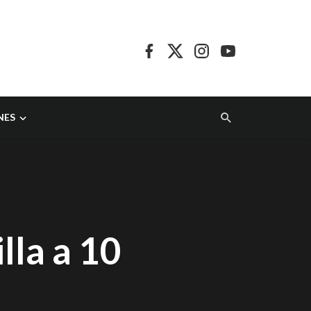
NES
lla a 10