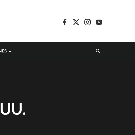
NES
.UU.