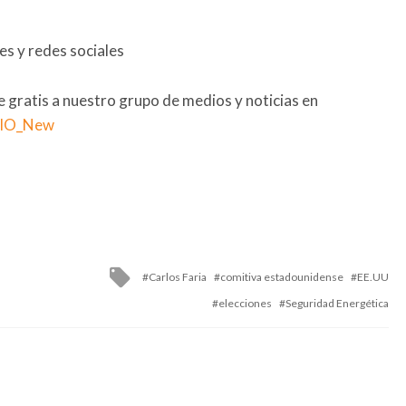
s y redes sociales
se gratis a nuestro grupo de medios y noticias en
RIO_New
Tagged
Carlos Faria
comitiva estadounidense
EE.UU
with
elecciones
Seguridad Energética