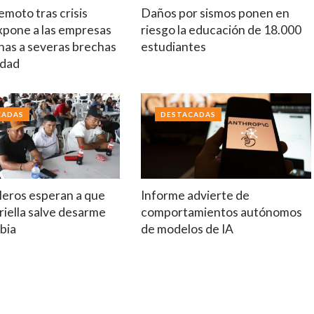
emoto tras crisis
Daños por sismos ponen en
xpone a las empresas
riesgo la educación de 18.000
nas a severas brechas
estudiantes
idad
CADAS
DESTACADAS
leros esperan a que
Informe advierte de
riella salve desarme
comportamientos autónomos
bia
de modelos de IA