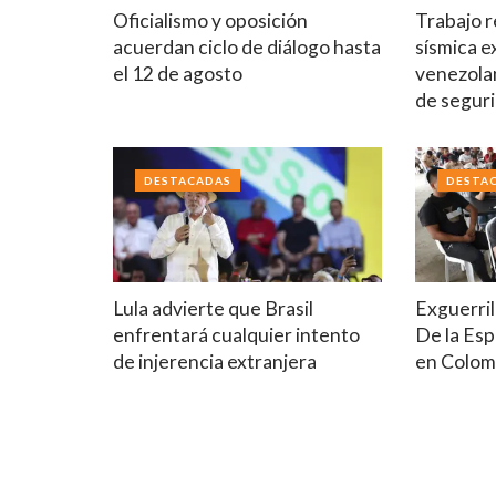
Oficialismo y oposición
Trabajo r
acuerdan ciclo de diálogo hasta
sísmica e
el 12 de agosto
venezola
de segur
DESTACADAS
DESTA
Lula advierte que Brasil
Exguerril
enfrentará cualquier intento
De la Esp
de injerencia extranjera
en Colom