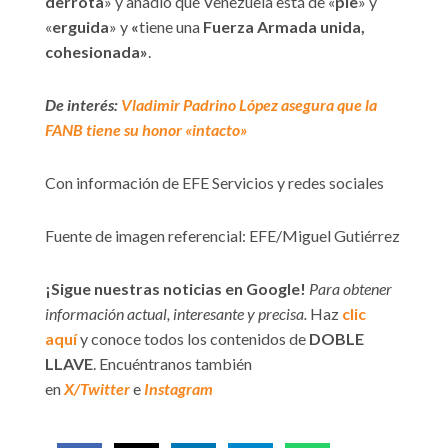
derrota
» y añadió que Venezuela está de «
pie
» y
«
erguida
» y
«
tiene una
Fuerza Armada unida,
cohesionada»
.
De interés:
Vladimir Padrino López asegura que la
FANB tiene su honor «intacto»
Con información de EFE Servicios y redes sociales
Fuente de imagen referencial: EFE/Miguel Gutiérrez
¡Sigue nuestras noticias en Google!
Para obtener
información actual, interesante y precisa.
Haz
clic
aquí
y conoce todos los contenidos de
DOBLE
LLAVE
. Encuéntranos también
en
X/Twitter
e
Instagram