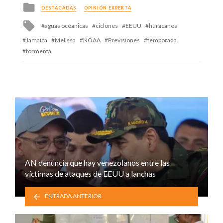
Posted
DESTACADAS
OPINIÓN EXPERTA
in
Tagged
aguas océanicas
ciclones
EEUU
huracanes
with
Jamaica
Melissa
NOAA
Previsiones
temporada
tormenta
AN denuncia que hay venezolanos entre las
víctimas de ataques de EEUU a lanchas
ENTRADA ANTERIOR