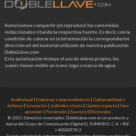
Autorizamos compartir y/o reproducir los contenidos
redaccionales citando la respectiva fuente. Es decir, con la
condición de colocar en la información la correspondiente
dirección url del material utilizado de nuestra publicación
DobleLlave.com
Esta autorización incluye el uso de videos propios, los
cuales tienen visible un ícono, logo o marca de agua.
Audiovisual
|
Empresas y emprendimiento
|
Gobernabilidad y
defensa
|
Innovación
|
Judiciales y leyes
|
Opinión experta
|
Para
aprender
|
Prevención
|
Sucesos
|
Electorales
© 2015. Derechos reservados. DobleLlave.com es un producto y
marca del Grupo de Comunicación Digital EL SUMARIO, C.A. / RIF:
J-40582970-2
Fuente principal de información y contenidos digitales multimedia