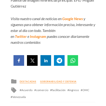
Fuente de imagen referencial principal: EFE/ Miguel
Gutiérrez
Visita nuestro canal de noticias en
Google News
y
síguenos para obtener información precisa, interesante y
estar al día con todo. También
en
Twitter
e
Instagram
puedes conocer diariamente
nuestros contenidos
Posted
DESTACADAS
GOBERNABILIDAD Y DEFENSA
in
Tagged
Acuerdo
comercio
facilitación
ingreso
OMC
with
Venezuela