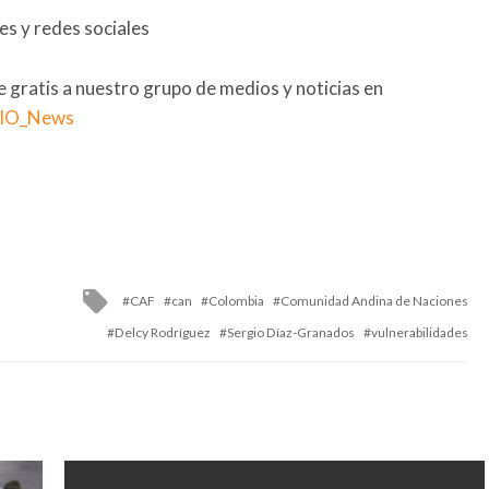
s y redes sociales
se gratis a nuestro grupo de medios y noticias en
RIO_News
Tagged
CAF
can
Colombia
Comunidad Andina de Naciones
with
Delcy Rodríguez
Sergio Díaz-Granados
vulnerabilidades