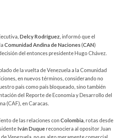
jecutiva,
Delcy Rodríguez
, informó que el
la
Comunidad Andina de Naciones
(
CAN
)
 decisión del entonces presidente Hugo Chávez.
blado de la vuelta de Venezuela a la Comunidad
iciones, en nuevos términos, considerando no
uestro país como país bloqueado, sino también
sentación del Reporte de Economía y Desarrollo del
na (CAF), en Caracas.
iento de las relaciones con
Colombia
, rotas desde
esidente
Iván Duque
reconociera al opositor Juan
” de Venezuela, no es algo meramente comercial,