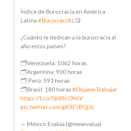
Índice de Burocracia en América
Latina
#BurocraciAL
🧐
¿Cuánto le dedican a la burocracia al
año estos países?
🗂️Venezuela: 1062 horas
🗂️Argentina: 900 horas
🗂️ Perú: 591 horas
🗂️Brasil: 180 horas
#DéjameTrabajar
https://t.co/0jidScOh6V
pic.twitter.com/gKSCiBQj3c
— México Evalúa (@mexevalua)