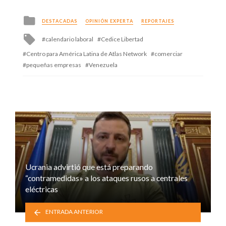
Posted
DESTACADAS
OPINIÓN EXPERTA
REPORTAJES
in
Tagged
calendario laboral
Cedice Libertad
with
Centro para América Latina de Atlas Network
comerciar
pequeñas empresas
Venezuela
Ucrania advirtió que está preparando
“contramedidas» a los ataques rusos a centrales
eléctricas
ENTRADA ANTERIOR