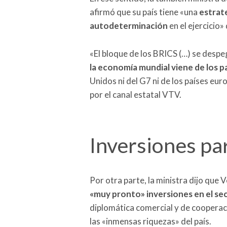
afirmó que su país tiene «una
estrate
autodeterminación
en el ejercicio
«El bloque de los BRICS (…) se desp
la economía mundial viene de los p
Unidos ni del G7 ni de los países eur
por el canal estatal VTV.
Inversiones pa
Por otra parte, la ministra dijo que
«muy pronto» inversiones en el se
diplomática comercial y de coopera
las «inmensas riquezas» del país.