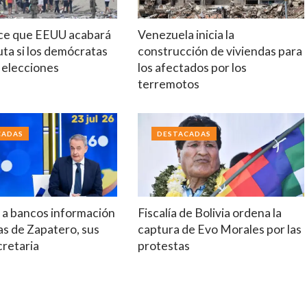
ce que EEUU acabará
Venezuela inicia la
ta si los demócratas
construcción de viviendas para
 elecciones
los afectados por los
terremotos
CADAS
DESTACADAS
 a bancos información
Fiscalía de Bolivia ordena la
s de Zapatero, sus
captura de Evo Morales por las
cretaria
protestas