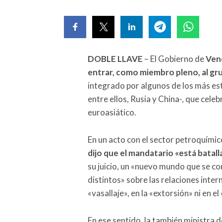
DOBLE LLAVE
– El Gobierno de
Vene
entrar, como miembro pleno, al 
integrado por algunos de los más es
entre ellos, Rusia y China-, que cel
euroasiático.
En un acto con el sector petroquímic
dijo que el mandatario «está batall
su juicio, un «nuevo mundo que se co
distintos» sobre las relaciones inte
«vasallaje», en la «extorsión» ni en el
En ese sentido, la también ministra d