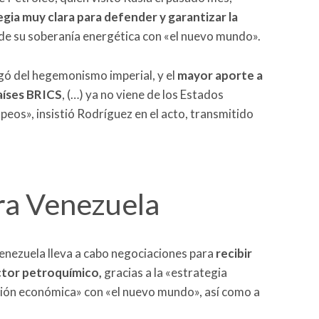
gia muy clara para defender y garantizar la
» de su soberanía energética con «el nuevo mundo».
egó del hegemonismo imperial, y el
mayor aporte a
aíses BRICS
, (…) ya no viene de los Estados
opeos», insistió Rodríguez en el acto, transmitido
ra Venezuela
 Venezuela lleva a cabo negociaciones para
recibir
ctor petroquímico,
gracias a la «estrategia
ción económica» con «el nuevo mundo», así como a