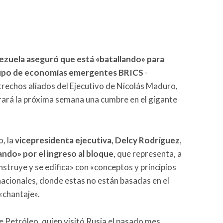
zuela aseguró que está «batallando» para
grupo de economías emergentes BRICS
-
trechos aliados del Ejecutivo de Nicolás Maduro,
ebrará la próxima semana una cumbre en el gigante
o, la
vicepresidenta ejecutiva, Delcy Rodríguez
,
ando» por el ingreso al bloque
, que representa, a
nstruye y se edifica» con «conceptos y principios
rnacionales, donde estas no están basadas en el
 «chantaje».
e Petróleo, quien visitó Rusia el pasado mes,