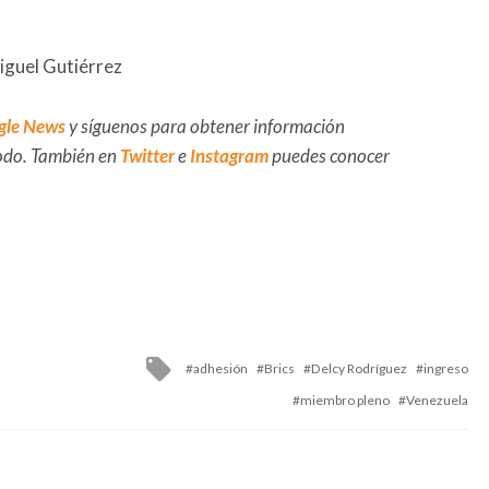
iguel Gutiérrez
gle News
y síguenos para obtener información
 todo. También en
Twitter
e
Instagram
puedes conocer
Tagged
adhesión
Brics
Delcy Rodríguez
ingreso
with
miembro pleno
Venezuela