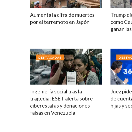
Aumenta la cifra de muertos
Trump di
por el terremoto en Japón
como Ceu
ganan las
DESTACADAS
DESTA
Ingeniería social tras la
Juez pide
tragedia: ESET alerta sobre
de cuenta
ciberestafas y donaciones
hijas y se
falsas en Venezuela