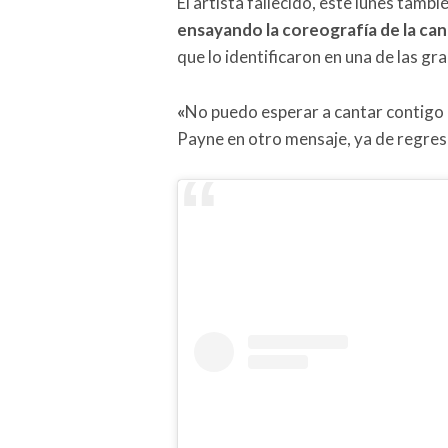
El artista fallecido, este lunes tambi
ensayando la coreografía de la ca
que lo identificaron en una de las g
«
No puedo esperar a cantar contigo 
Payne en otro mensaje, ya de regres