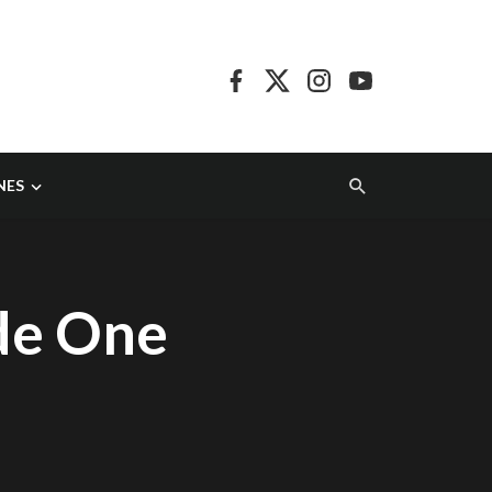
NES
de One