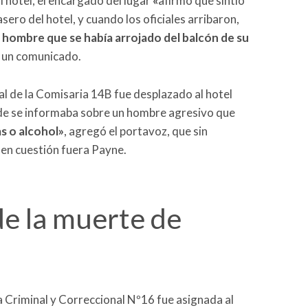
al hotel, el encargado del lugar
«
afirmó que sintió
asero del hotel, y cuando los oficiales arribaron,
 hombre que se había arrojado del balcón de su
n un comunicado.
ial de la Comisaria 14B fue desplazado al hotel
nde se informaba sobre un hombre agresivo que
s o alcohol»
, agregó el portavoz, que sin
en cuestión fuera Payne.
e la muerte de
ía Criminal y Correccional Nº16 fue asignada al