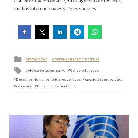
Con información de AFP, otras agencias de noticias,
medios internacionales y redes sociales
Posted
DESTACADAS
GOBERNABILIDAD Y DEFENSA
in
Tagged
Aleksandr Lukashenko
Consejo Europeo
with
Derechos Humanos
líderes políticos
oposición democrática
represión
transición democrática