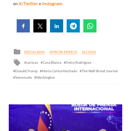
en
X/Twitter
e
Instagram
Posted
DESTACADAS
OPINIÓN EXPERTA
SUCESOS
in
Tagged
caracas
Casa Blanca
Delcy Rodríguez
with
Donald Trump
María Corina Machado
The Wall Street Journal
Venezuela
Washington