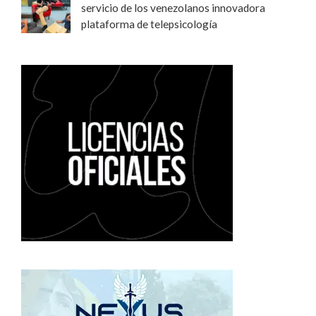
servicio de los venezolanos innovadora
plataforma de telepsicología