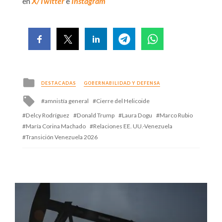
en
X/Twitter
e
Instagram
Posted
DESTACADAS
GOBERNABILIDAD Y DEFENSA
in
Tagged
amnistía general
Cierre del Helicoide
with
Delcy Rodríguez
Donald Trump
Laura Dogu
Marco Rubio
María Corina Machado
Relaciones EE. UU.-Venezuela
Transición Venezuela 2026