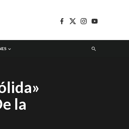
NES
ólida»
e la