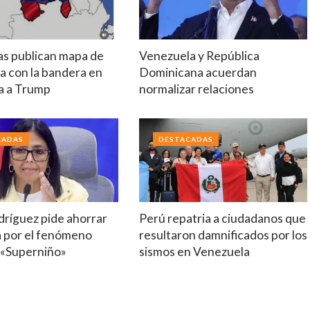
tas publican mapa de
Venezuela y República
a con la bandera en
Dominicana acuerdan
a a Trump
normalizar relaciones
CADAS
DESTACADAS
dríguez pide ahorrar
Perú repatria a ciudadanos que
a por el fenómeno
resultaron damnificados por los
 «Superniño»
sismos en Venezuela