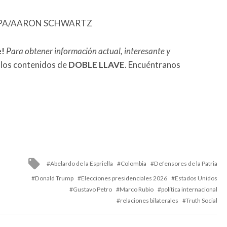
FE/EPA/AARON SCHWARTZ
e!
Para obtener información actual, interesante y
 los contenidos de
DOBLE LLAVE
. Encuéntranos
Tagged
Abelardo de la Espriella
Colombia
Defensores de la Patria
with
Donald Trump
Elecciones presidenciales 2026
Estados Unidos
Gustavo Petro
Marco Rubio
política internacional
relaciones bilaterales
Truth Social