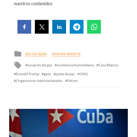
nuestros contenidos
Posted
DESTACADAS
OPINIÓN EXPERTA
in
Tagged
acuerdo de paz
asistencia humanitaria
Casa Blanca
with
Donald Trump
gaza
junta de paz
ONU
Organismos internacionales
Países