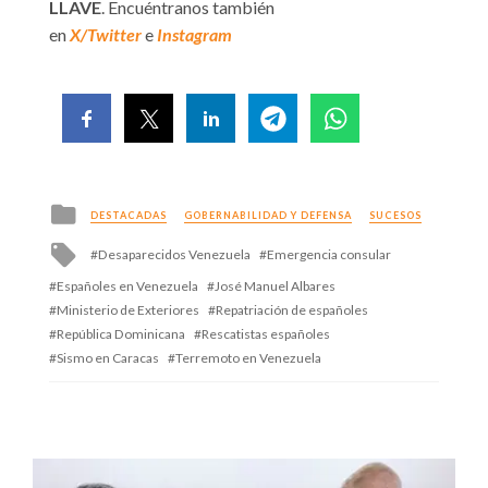
LLAVE
. Encuéntranos también
en
X/Twitter
e
Instagram
Posted
DESTACADAS
GOBERNABILIDAD Y DEFENSA
SUCESOS
in
Tagged
Desaparecidos Venezuela
Emergencia consular
with
Españoles en Venezuela
José Manuel Albares
Ministerio de Exteriores
Repatriación de españoles
República Dominicana
Rescatistas españoles
Sismo en Caracas
Terremoto en Venezuela