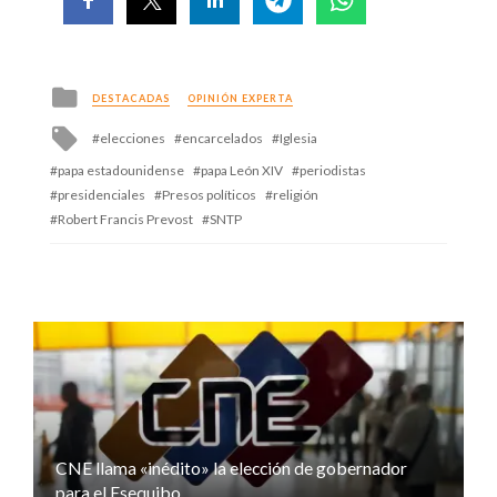
Posted
DESTACADAS
OPINIÓN EXPERTA
in
Tagged
elecciones
encarcelados
Iglesia
with
papa estadounidense
papa León XIV
periodistas
presidenciales
Presos políticos
religión
Robert Francis Prevost
SNTP
CNE llama «inédito» la elección de gobernador
para el Esequibo